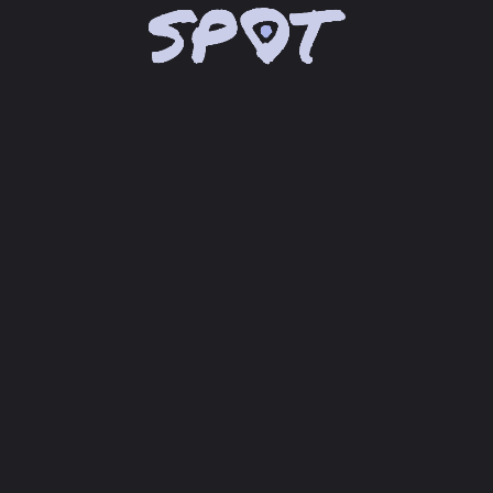
chevron_right
Google Maps® API laden...